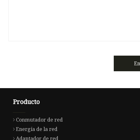
En
Producto
Conmutador de red
Energía de la red
Adaptador de red