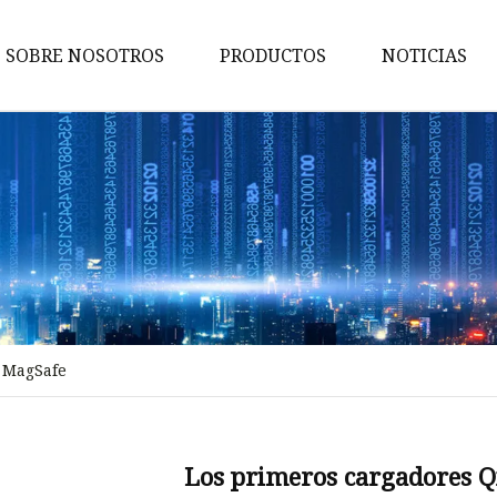
SOBRE NOSOTROS
PRODUCTOS
NOTICIAS
Conmutador de red
Energía de la red
Adaptador de red
Consumidor de electronicos
Conmutador POE
Adaptador TIPO
 MagSafe
Conmutador sin POE
Conector PCIE
Conector TIPO
Los primeros cargadores 