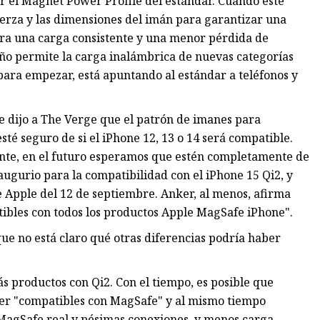
r el Magnet Power Profile del estándar. Cuando esté
erza y ​​las dimensiones del imán para garantizar una
para una carga consistente y una menor pérdida de
eño permite la carga inalámbrica de nuevas categorías
 (para empezar, está apuntando al estándar a teléfonos y
e dijo a The Verge que el patrón de imanes para
té seguro de si el iPhone 12, 13 o 14 será compatible.
nte, en el futuro esperamos que estén completamente de
augurio para la compatibilidad con el iPhone 15 Qi2, y
e Apple del 12 de septiembre. Anker, al menos, afirma
tibles con todos los productos Apple MagSafe iPhone".
que no está claro qué otras diferencias podría haber
s productos con Qi2. Con el tiempo, es posible que
er "compatibles con MagSafe" y al mismo tiempo
MagSafe real y pésimas conexiones, y menos carga