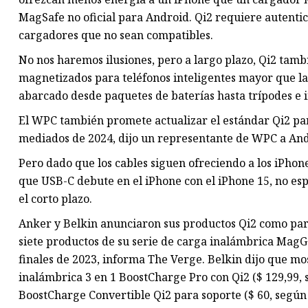
MagSafe no oficial para Android. Qi2 requiere autentic
cargadores que no sean compatibles.
No nos haremos ilusiones, pero a largo plazo, Qi2 tam
magnetizados para teléfonos inteligentes mayor que l
abarcado desde paquetes de baterías hasta trípodes e i
El WPC también promete actualizar el estándar Qi2 par
mediados de 2024, dijo un representante de WPC a And
Pero dado que los cables siguen ofreciendo a los iPhones
que USB-C debute en el iPhone con el iPhone 15, no es
el corto plazo.
Anker y Belkin anunciaron sus productos Qi2 como part
siete productos de su serie de carga inalámbrica MagGo
finales de 2023, informa The Verge. Belkin dijo que mo
inalámbrica 3 en 1 BoostCharge Pro con Qi2 ($ 129,99,
BoostCharge Convertible Qi2 para soporte ($ 60, según 