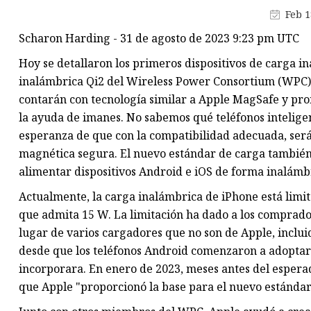
Carga inalámbrica
Feb 1
Módulo de alimentación POE
Scharon Harding - 31 de agosto de 2023 9:23 pm UTC
Verdadero estéreo inalámbric
Hoy se detallaron los primeros dispositivos de carga 
inalámbrica Qi2 del Wireless Power Consortium (WPC). 
contarán con tecnología similar a Apple MagSafe y pr
la ayuda de imanes. No sabemos qué teléfonos intelige
esperanza de que con la compatibilidad adecuada, será
magnética segura. El nuevo estándar de carga tambié
alimentar dispositivos Android e iOS de forma inalámb
Actualmente, la carga inalámbrica de iPhone está limi
que admita 15 W. La limitación ha dado a los compra
lugar de varios cargadores que no son de Apple, incluid
desde que los teléfonos Android comenzaron a adoptar Q
incorporara. En enero de 2023, meses antes del esper
que Apple "proporcionó la base para el nuevo estándar