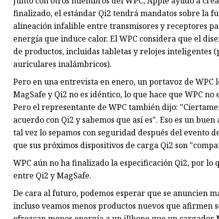
Junto con otros miembros del WPC, Apple ayudó a crea
finalizado, el estándar Qi2 tendrá mandatos sobre la fu
alineación infalible entre transmisores y receptores 
energía que induce calor. El WPC considera que el dis
de productos, incluidas tabletas y relojes inteligentes
auriculares inalámbricos).
Pero en una entrevista en enero, un portavoz de WPC l
MagSafe y Qi2 no es idéntico, lo que hace que WPC no es
Pero el representante de WPC también dijo: "Ciertame
acuerdo con Qi2 y sabemos que así es". Eso es un buen 
tal vez lo sepamos con seguridad después del evento d
que sus próximos dispositivos de carga Qi2 son "compa
WPC aún no ha finalizado la especificación Qi2, por lo 
entre Qi2 y MagSafe.
De cara al futuro, podemos esperar que se anuncien má
incluso veamos menos productos nuevos que afirmen s
ofrezcan menos energía a un iPhone que un cargador 