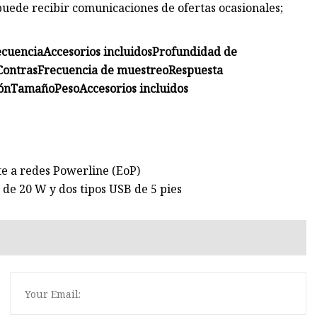
 puede recibir comunicaciones de ofertas ocasionales;
ecuencia
Accesorios incluidos
Profundidad de
Contras
Frecuencia de muestreo
Respuesta
ón
Tamaño
Peso
Accesorios incluidos
te a redes Powerline (EoP)
e 20 W y dos tipos USB de 5 pies