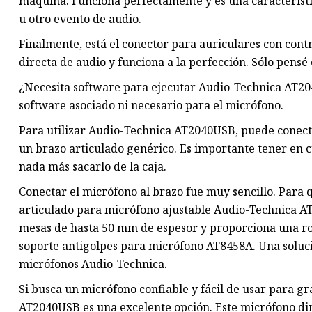
máquina. Funciona perfectamente y es una característic
u otro evento de audio.
Finalmente, está el conector para auriculares con cont
directa de audio y funciona a la perfección. Sólo pensé
¿Necesita software para ejecutar Audio-Technica AT2
software asociado ni necesario para el micrófono.
Para utilizar Audio-Technica AT2040USB, puede conectar
un brazo articulado genérico. Es importante tener en c
nada más sacarlo de la caja.
Conectar el micrófono al brazo fue muy sencillo. Para q
articulado para micrófono ajustable Audio-Technica AT
mesas de hasta 50 mm de espesor y proporciona una rota
soporte antigolpes para micrófono AT8458A. Una soluci
micrófonos Audio-Technica.
Si busca un micrófono confiable y fácil de usar para gr
AT2040USB es una excelente opción. Este micrófono din