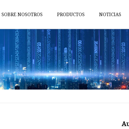
SOBRE NOSOTROS
PRODUCTOS
NOTICIAS
Conmutador de red
Energía de la red
Adaptador de red
Consumidor de electronicos
Conmutador POE
Adaptador TIPO
Conmutador sin POE
Conector PCIE
Conector TIPO
Au