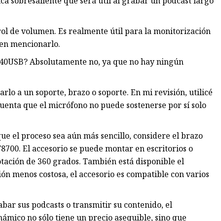
a sobresaliente que será útil al grabar un podcast largo
rol de volumen. Es realmente útil para la monitorización
 en mencionarlo.
040USB? Absolutamente no, ya que no hay ningún
lo a un soporte, brazo o soporte. En mi revisión, utilicé
uenta que el micrófono no puede sostenerse por sí solo
ue el proceso sea aún más sencillo, considere el brazo
8700. El accesorio se puede montar en escritorios o
ción de 360 ​​grados. También está disponible el
ón menos costosa, el accesorio es compatible con varios
abar sus podcasts o transmitir su contenido, el
ámico no sólo tiene un precio asequible, sino que