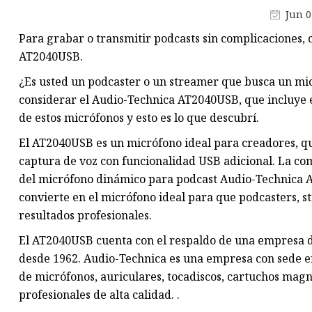
Carga inalámbrica
Jun 0
Módulo de alimentación POE
Para grabar o transmitir podcasts sin complicaciones,
Verdadero estéreo inalámbric
AT2040USB.
¿Es usted un podcaster o un streamer que busca un mi
considerar el Audio-Technica AT2040USB, que incluye 
de estos micrófonos y esto es lo que descubrí.
El AT2040USB es un micrófono ideal para creadores, q
captura de voz con funcionalidad USB adicional. La co
del micrófono dinámico para podcast Audio-Technica A
convierte en el micrófono ideal para que podcasters, 
resultados profesionales.
El AT2040USB cuenta con el respaldo de una empresa d
desde 1962. Audio-Technica es una empresa con sede en
de micrófonos, auriculares, tocadiscos, cartuchos magn
profesionales de alta calidad. .