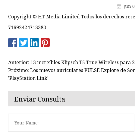
Carga inalámbrica
Jun 0
Módulo de alimentación POE
Copyright © HT Media Limited Todos los derechos res
Verdadero estéreo inalámbric
71692424713380
Anterior: 13 increíbles Klipsch T5 True Wireless para 
Próximo: Los nuevos auriculares PULSE Explore de Son
'PlayStation Link'
Enviar Consulta