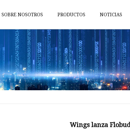
SOBRE NOSOTROS
PRODUCTOS
NOTICIAS
Conmutador de red
Energía de la red
Adaptador de red
Consumidor de electronicos
Conmutador POE
Adaptador TIPO
Conmutador sin POE
Conector PCIE
Conector TIPO
Wings lanza Flobuds