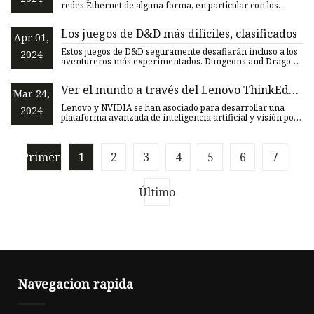
redes Ethernet de alguna forma, en particular con los
cables
Los juegos de D&D más difíciles, clasificados
Apr 01,
Estos juegos de D&D seguramente desafiarán incluso a los
2024
aventureros más experimentados. Dungeons and Dragons
ha incur
Ver el mundo a través del Lenovo ThinkEdge
Mar 24,
SE70
Lenovo y NVIDIA se han asociado para desarrollar una
2024
plataforma avanzada de inteligencia artificial y visión por
comput
Primero
1
2
3
4
5
6
7
Último
Navegacion rapida