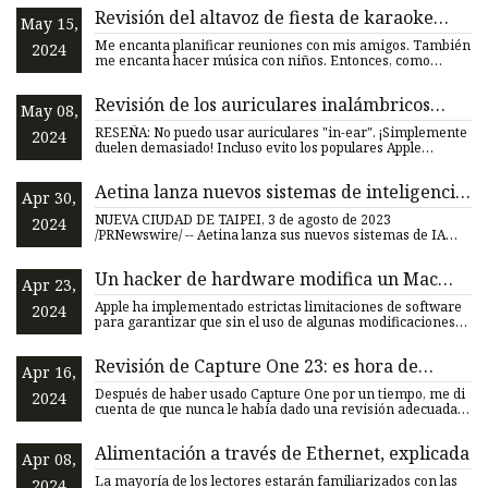
Revisión del altavoz de fiesta de karaoke
May 15,
Tronsmart Halo 200
Me encanta planificar reuniones con mis amigos. También
2024
me encanta hacer música con niños. Entonces, como
probablemen
Revisión de los auriculares inalámbricos
May 08,
TOZO OpenReal True
RESEÑA: No puedo usar auriculares "in-ear". ¡Simplemente
2024
duelen demasiado! Incluso evito los populares Apple
AirPods.
Aetina lanza nuevos sistemas de inteligencia
Apr 30,
artificial sin ventilador impulsados ​​por
NUEVA CIUDAD DE TAIPEI, 3 de agosto de 2023
2024
NVIDIA Jetson Orin
/PRNewswire/ -- Aetina lanza sus nuevos sistemas de IA
perimetrales sin vent
Un hacker de hardware modifica un Mac
Apr 23,
mini M1 para recibir alimentación a través
Apple ha implementado estrictas limitaciones de software
2024
de Ethernet en lugar de la entrada de CA
para garantizar que sin el uso de algunas modificaciones
ingen
Revisión de Capture One 23: es hora de
Apr 16,
cambiar para siempre
Después de haber usado Capture One por un tiempo, me di
2024
cuenta de que nunca le había dado una revisión adecuada al
soft
Alimentación a través de Ethernet, explicada
Apr 08,
La mayoría de los lectores estarán familiarizados con las
2024