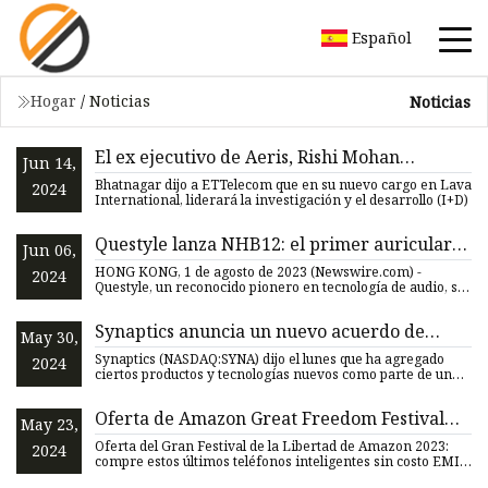
Español
Hogar
/
Noticias
Noticias
El ex ejecutivo de Aeris, Rishi Mohan
Jun 14,
Bhatnagar, se une al local Lava como
Bhatnagar dijo a ETTelecom que en su nuevo cargo en Lava
2024
presidente de ET Telecom
International, liderará la investigación y el desarrollo (I+D)
Questyle lanza NHB12: el primer auricular
Jun 06,
verdaderamente sin pérdidas del mundo
HONG KONG, 1 de agosto de 2023 (Newswire.com) -
2024
para Apple Music Lossless
Questyle, un reconocido pionero en tecnología de audio, se
complace en p
Synaptics anuncia un nuevo acuerdo de
May 30,
licencia inalámbrica con Broadcom
Synaptics (NASDAQ:SYNA) dijo el lunes que ha agregado
2024
(NASDAQ:SYNA)
ciertos productos y tecnologías nuevos como parte de un
nuevo acu
Oferta de Amazon Great Freedom Festival
May 23,
2023: obtenga hasta un 70% de descuento en
Oferta del Gran Festival de la Libertad de Amazon 2023:
2024
los mejores oradores de BoAt y JBL
compre estos últimos teléfonos inteligentes sin costo EMI a
trav