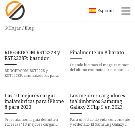
Español
Hogar
/
Blog
RUGGEDCOM RST2228 y
Finalmente un 8 barato
RST2228P: bastidor
Cuando hicimos el mega resumen
del último conmutador económico
RUGGEDCOM RST2228 y
sin ventilador de 2,5 GbE,
RST2228P: conmutadores para
escuchamos comentarios consis
montaje en bastidor -
Conmutadores RUGGEDCOM de
19 pulgadas para montaje
Las 10 mejores cargas
Los mejores cargadores
inalámbricas para iPhone
inalámbricos Samsung
8 para 2023
Galaxy Z Flip 5 en 2023
Presentamos la guía definitiva
Para un estilo de vida conveniente
sobre las "10 mejores cargas
y ordenado El Samsung Galaxy Z
inalámbricas para iPhone 8 para
Flip 5 es una gran mejora con
2023". En un mundo donde l
respecto al Z Flip 4 de