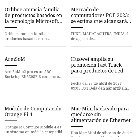
Orbbec anuncia familia
Mercado de
de productos basados ​​en
conmutadores POE 2023:
la tecnología Microsoft
se estima que alcanzará
iToF Depth
los millones de dólares en
2030, con una tasa
Orbbec anuncia familia de
PUNE, MAHARASHTRA, INDIA, 9
compuesta anual del
productos basados ​​en la
de agosto de
tecnología Microsoft iToF Depth |
10,44%
2023/EINPresswire.com/ -- Power
Cadena de suministro de CSCMP
over Ethernet o PoE describe
tr
cualquiera de vari
ArmSoM
Huawei amplía su
promoción Fast Track
para productos de red
ArmSoM-p2 pro es un SBC
Rockchip RK3308B-S compacto
fabricado por una empresa
Fecha del 27 de abril de 2023,
llamada ArmSoM y diseñado para
09:05 BST Dela den här artikeln
aplicacione
Huawei mejora su oferta de
componentes de red agregando m
Módulo de Computación
Mac Mini hackeado para
Orange Pi 4
quedarse sin
alimentación de Ethernet
Orange Pi Compute Module 4 es
un sistema en módulo compatible
Una Mac Mini de silicona de Apple
mecánica y eléctricamente con