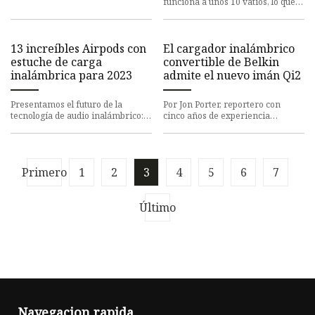
funciona a unos 10 vatios, lo que
Raspberry Pi CM4, pero impul
significa que, en principio,
podrías ejecutarla con
13 increíbles Airpods con
El cargador inalámbrico
estuche de carga
convertible de Belkin
inalámbrica para 2023
admite el nuevo imán Qi2
Presentamos el futuro de la
Por Jon Porter, reportero con
tecnología de audio inalámbrico:
cinco años de experiencia
los "13 increíbles Airpods con
cubriendo lanzamientos de
estuche de carga inalámbric
tecnología de consumo, política
tecno
Primero
1
2
3
4
5
6
7
Último
Navegacion rapida