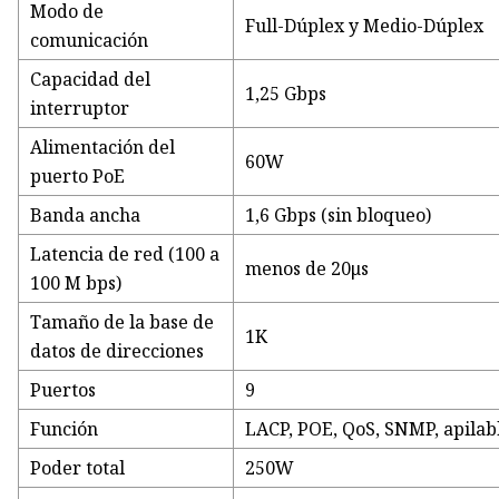
Modo de
Full-Dúplex y Medio-Dúplex
comunicación
Capacidad del
1,25 Gbps
interruptor
Alimentación del
60W
puerto PoE
Banda ancha
1,6 Gbps (sin bloqueo)
Latencia de red (100 a
menos de 20μs
100 M bps)
Tamaño de la base de
1K
datos de direcciones
Puertos
9
Función
LACP, POE, QoS, SNMP, apilab
Poder total
250W