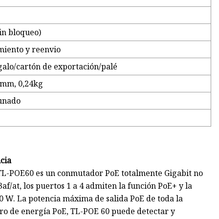
sin bloqueo)
iento y reenvio
galo/cartón de exportación/palé
mm, 0,24kg
tunado
cia
TL-POE60 es un conmutador PoE totalmente Gigabit no
f/at, los puertos 1 a 4 admiten la función PoE+ y la
0 W. La potencia máxima de salida PoE de toda la
ro de energía PoE, TL-POE 60 puede detectar y