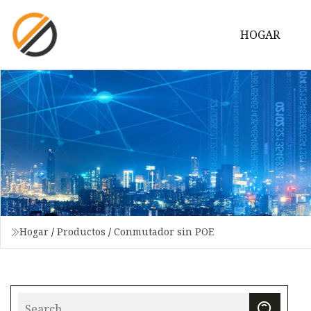
HOGAR
Hogar
/
Productos
/
Conmutador sin POE