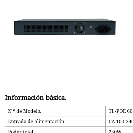
Carga inalámbrica
Módulo de alimentación POE
Verdadero estéreo inalámbric
Información básica.
N º de Modelo.
TL-POE 60
Entrada de alimentación
CA 100-240
Poder total
250W