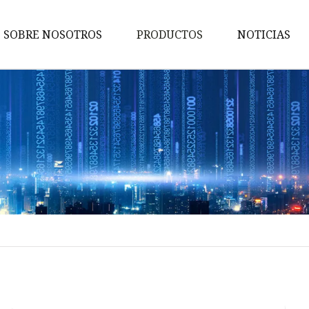
SOBRE NOSOTROS
PRODUCTOS
NOTICIAS
Conmutador de red
Energía de la red
Adaptador de red
Consumidor de electronicos
Conmutador POE
Adaptador TIPO
Conmutador sin POE
Conector PCIE
Conector TIPO