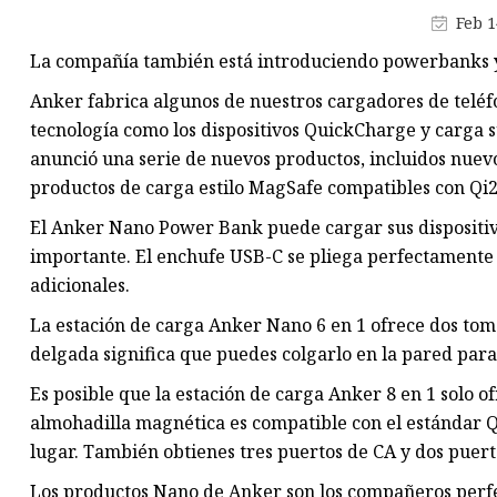
Carga inalámbrica
Feb 1
Módulo de alimentación POE
La compañía también está introduciendo powerbanks 
Verdadero estéreo inalámbric
Anker fabrica algunos de nuestros cargadores de teléfo
tecnología como los dispositivos QuickCharge y carga
anunció una serie de nuevos productos, incluidos nuevo
productos de carga estilo MagSafe compatibles con Qi2
El Anker Nano Power Bank puede cargar sus dispositivo
importante. El enchufe USB-C se pliega perfectamente e
adicionales.
La estación de carga Anker Nano 6 en 1 ofrece dos tom
delgada significa que puedes colgarlo en la pared para 
Es posible que la estación de carga Anker 8 en 1 solo o
almohadilla magnética es compatible con el estándar Q
lugar. También obtienes tres puertos de CA y dos puer
Los productos Nano de Anker son los compañeros perfe