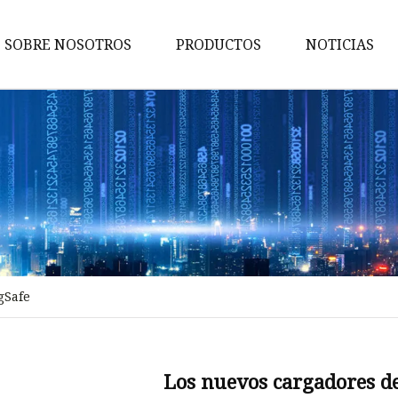
SOBRE NOSOTROS
PRODUCTOS
NOTICIAS
Conmutador de red
Energía de la red
Adaptador de red
Consumidor de electronicos
Conmutador POE
Adaptador TIPO
gSafe
Conmutador sin POE
Conector PCIE
Conector TIPO
Los nuevos cargadores d