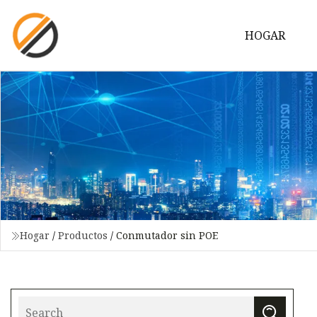
HOGAR
Hogar
/
Productos
/
Conmutador sin POE