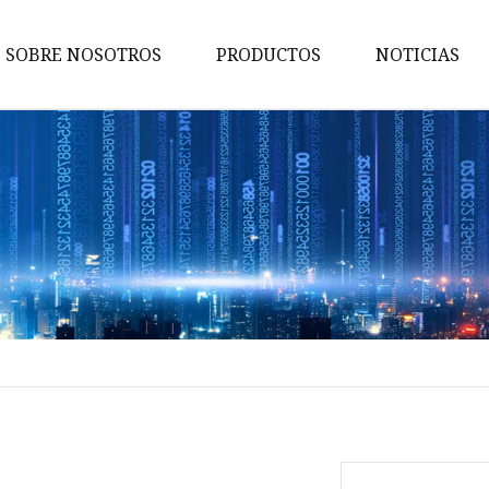
SOBRE NOSOTROS
PRODUCTOS
NOTICIAS
Conmutador de red
Energía de la red
Adaptador de red
Consumidor de electronicos
Conmutador POE
Adaptador TIPO
Conmutador sin POE
Conector PCIE
Conector TIPO