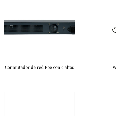
Carga inalámbrica
Módulo de alimentación POE
Verdadero estéreo inalámbric
Conmutador de red Poe con 4 altos